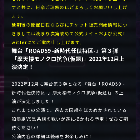
すと共に、何卒ご理解のほどよろしくお願い申し上げ
ます。
延期後の開催日程ならびにチケット販売開始情報につ
きましては決まり次第改めて公式サイトおよび公式T
witterにてご案内申し上げます。
舞台「ROAD59 -新時代任侠特区-」第３弾
「摩天楼モノクロ抗争(仮題)」2022年12月上
演決定！
2022年12月に舞台第３弾となる『舞台「ROAD59 -
新時代任侠特区-」摩天楼モノクロ抗争(仮題)』の上
演が決定しました！
これまでの公演で、過去の因縁をほのめかされている
狛浪組VS黒条組の戦いが遂に描かれる予定！ぜひご期
待ください！
公演内容の詳細は続報をお楽しみに！