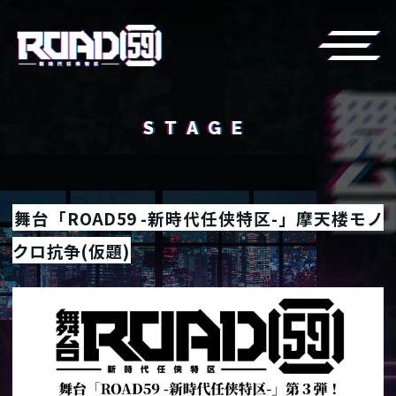
STAGE
舞台「ROAD59 -新時代任侠特区-」摩天楼モノ
クロ抗争(仮題)