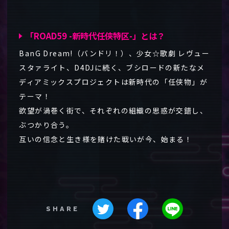
「ROAD59 -新時代任侠特区-」とは？
BanG Dream!（バンドリ！）、少女☆歌劇 レヴュー
スタァライト、D4DJに続く、ブシロードの新たなメ
ディアミックスプロジェクトは新時代の「任侠物」が
テーマ！
欲望が渦巻く街で、それぞれの組織の思惑が交錯し、
ぶつかり合う。
互いの信念と生き様を賭けた戦いが今、始まる！
SHARE