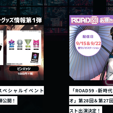
- スペシャルイベント
「ROAD59 -新
１弾公開！
オ」第28回＆第27
スト出演決定！