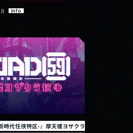
info
 -新時代任侠特区-』摩天楼ヨザクラ