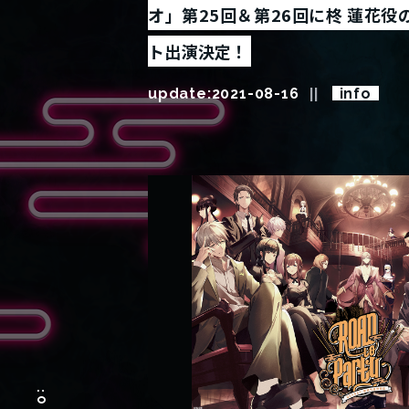
オ」第25回＆第26回に柊 蓮花
ト出演決定！
update:
2021-08-16
info
: