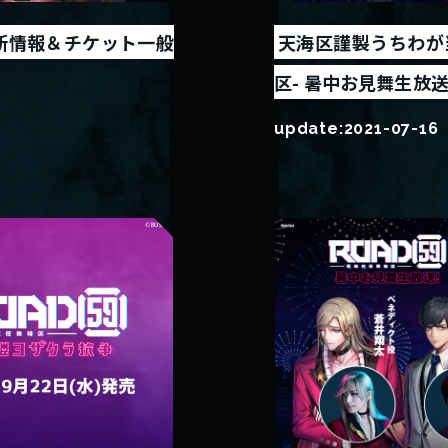
新情報＆チケット一般
天海区謹製うちわが当
区- 暑中お見舞生放
update:
2021-07-16