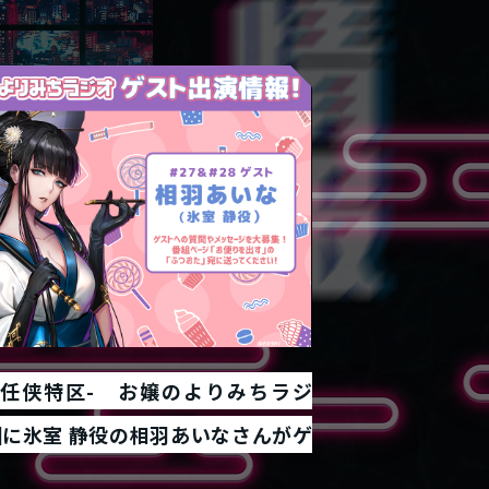
時代任侠特区- お嬢のよりみちラジ
回に氷室 静役の相羽あいなさんがゲ