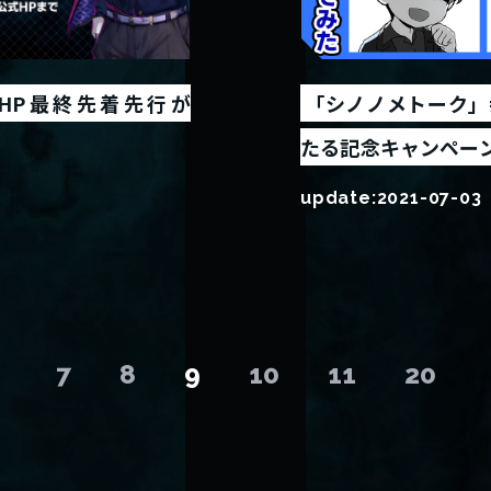
HP最終先着先行が
「シノノメトーク」
たる記念キャンペー
update:
2021-07-03
7
8
9
10
11
20