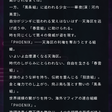
一方、「黒条組」に追われる少女──華夜(演：河内
美里)。
自分がジンギに狙われる覚えはないはず…天海区を逃
げ惑う中、「春雲組」に助けられる。
時を同じくして第４の脅威が姿を現す。
「PHOENIX」──天海区の利権を奪おうとする組
織。
いよいよ血煙濃くなる天海区。
時代のしがらみにとらわれない、自由を生きる「春雲
組」。
家族のような絆を持ち、伝統を重んじる「狛浪組」。
金と権力でのし上がり、飛ぶ鳥も落とす勢いの「黒条
組」。
世界規模の繋がりを持つ、海外マフィアの連合組織
「PHOENIX」。
欲望渦巻く摩天楼を舞台に、４つの組織の思惑が絡み