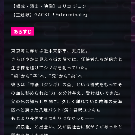
【構成・演出・映像】ヨリコ ジュン
【主題歌】GACKT「Exterminate」
あらすじ
東京湾に浮かぶ近未来都市、天海区。
きらびやかに見える街の陰では、任侠者たちが信念と
生き様を賭けてシノギを削っていた。
“親”から“子”へ、“兄”から“弟”へ…
彼らは「神祇（ジンギ）の盃」という儀式をもってそ
の血に秘められた“力”を分け与え、受け継いできた。
父の死の知らせを聞き、久しく離れていた故郷の天海
区へと戻った八薙バクト(演：君沢ユウキ)。
もとより長居するつもりはなかった──
「狛浪組」と出会い、父が裏社会に繋がりがあったと
聞かされるまでは。