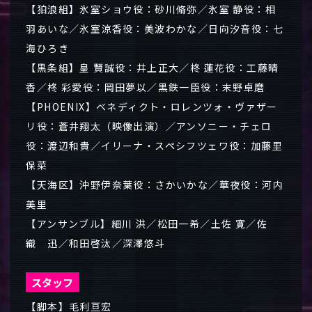
【狛浪組】氷室ショウ役：砂川脩弥／氷室 静役：相
羽あいな／氷室涼香役：美波わかな／日向汐音役：七
海ひろき
【黒条組】皇 賢誠役：井上正大／柊 蓮花役：工藤晴
香／柊 彩愛役：岡田夢以／黒鉄一臣役：末野卓磨
【PHOENIX】ベネディクト・ロレンツォ・ヴァザー
リ役：蒼井翔太（映像出演）／アンソニー・チェロ
役：渡辺和貴／イリーナ・スペシフツェワ役：加藤里
保菜
【天海区】沖野伊奈葉役：さかいかな／華夜役：河内
美里
【アンサンブル】細川 洪／松田一希／土佐 寛／佐
織 迅／和田啓汰／深澤悠斗
スタッフ
【脚本】毛利亘宏