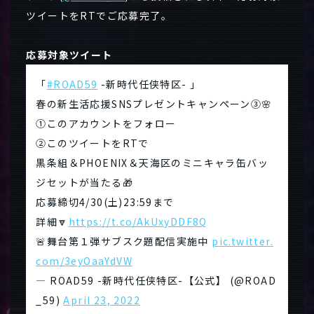
ツイートをRTでご応募完了。
応募対象ツイート
「
#ROAD59
-新時代任侠特区- 」
春の新生活応援SNSプレゼントキャンペーン③🌸
①このアカウントをフォロー
②このツイートをRTで
黒条組＆PHOENIX＆天海区のミニキャラ缶バッ
ジセットが当たる🎁
応募締切4/30(土)23:59まで
詳細🔽
https://t.co/AkUxyDDF8Q
🚨舞台第１弾サブスク題配信実施中
pic.twitter.
com/3eyOaaYdVW
— ROAD59 -新時代任侠特区-【公式】 (@ROAD
_59)
April 23, 2022