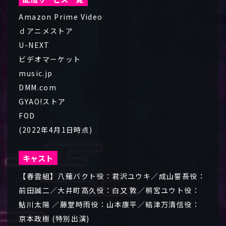
Amazon Prime Video
ｄアニメストア
U-NEXT
ビデオマーケット
music.jp
DMM.com
GYAO!ストア
FOD
(2022年4月1日時点)
キャスト
【春雲組】八薙バクト役：君沢ユウキ／成山誓吾役：
前田誠二／大井町高久役：白又 敦／桐宮ユウト役：
鮎川太陽 ／藤堂時雨役：山本康平／結津万清信役：
京本政樹 (特別出演)