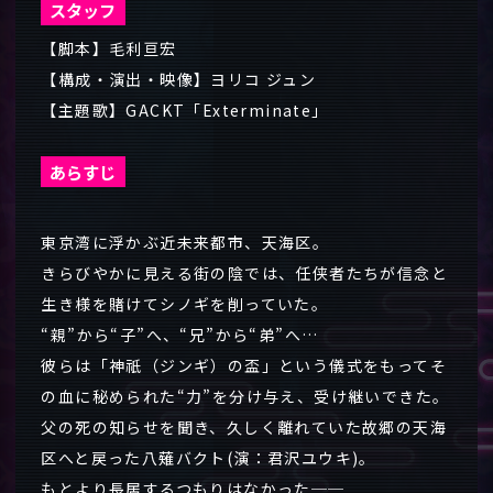
スタッフ
【脚本】毛利亘宏
【構成・演出・映像】ヨリコ ジュン
【主題歌】GACKT「Exterminate」
あらすじ
東京湾に浮かぶ近未来都市、天海区。
きらびやかに見える街の陰では、任侠者たちが信念と
生き様を賭けてシノギを削っていた。
“親”から“子”へ、“兄”から“弟”へ…
彼らは「神祇（ジンギ）の盃」という儀式をもってそ
の血に秘められた“力”を分け与え、受け継いできた。
父の死の知らせを聞き、久しく離れていた故郷の天海
区へと戻った八薙バクト(演：君沢ユウキ)。
もとより長居するつもりはなかった──