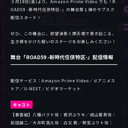
３月18日(金)より、Amazon Prime Video でも「R
OAD59 -新時代任侠特区-」の舞台第１弾のサブスク
配信スタート！
ぜひ、この機会に、欲望渦巻く摩天楼で巻き起こる、
生き様をかけた戦いのステージをお楽しみください！
舞台「ROAD59 -新時代任侠特区-」配信情報
配信サービス：Amazon Prime Video／ｄアニメス
トア／U-NEXT／ビデオマーケット
キャスト
【春雲組】八薙バクト役：君沢ユウキ／成山誓吾役：
前田誠二／大井町高久役：白又 敦／桐宮ユウト役：