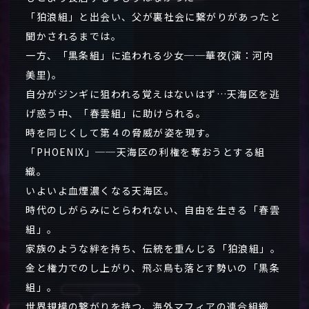
「狛浪組」と出会い、父が裏社会に繋がりがあったと
聞かされるまでは。
一方、「黒条組」に追われる少女──華夜(演：河内
美里)。
自分がジンギに狙われる覚えはないはず…天海区を逃
げ惑う中、「春雲組」に助けられる。
時を同じくして第４の脅威が姿を現す。
「PHOENIX」──天海区の利権を奪おうとする組
織。
いよいよ血煙濃くなる天海区。
時代のしがらみにとらわれない、自由を生きる「春雲
組」。
家族のような絆を持ち、伝統を重んじる「狛浪組」。
金と権力でのし上がり、飛ぶ鳥も落とす勢いの「黒条
組」。
世界規模の繋がりを持つ、海外マフィアの連合組織