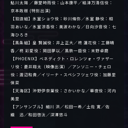
鮎川太陽 ／藤堂時雨役：山本康平／結津万清信役：
京本政樹 (特別出演)
【狛浪組】氷室ショウ役：砂川脩弥／氷室 静役：相
羽あいな／氷室涼香役：美波わかな／日向汐音役：七
海ひろき
【黒条組】皇 賢誠役：井上正大／柊 蓮花役：工藤晴
香／柊 彩愛役：岡田夢以／黒鉄一臣役：末野卓磨
【PHOENIX】ベネディクト・ロレンツォ・ヴァザー
リ役：蒼井翔太（映像出演）／アンソニー・チェロ
役：渡辺和貴／イリーナ・スペシフツェワ役：加藤里
保菜
【天海区】沖野伊奈葉役：さかいかな／華夜役：河内
美里
【アンサンブル】細川 洪／松田一希／土佐 寛／佐
織 迅／和田啓汰／深澤悠斗