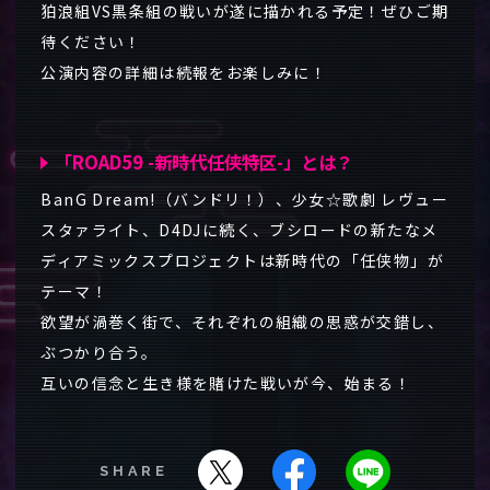
狛浪組VS黒条組の戦いが遂に描かれる予定！ぜひご期
待ください！
公演内容の詳細は続報をお楽しみに！
「ROAD59 -新時代任侠特区-」とは？
BanG Dream!（バンドリ！）、少女☆歌劇 レヴュー
スタァライト、D4DJに続く、ブシロードの新たなメ
ディアミックスプロジェクトは新時代の「任侠物」が
テーマ！
欲望が渦巻く街で、それぞれの組織の思惑が交錯し、
ぶつかり合う。
互いの信念と生き様を賭けた戦いが今、始まる！
SHARE