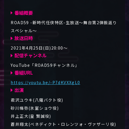
番組概要
ROAD59 -新時代任侠特区-生放送～舞台第2弾振返り
スペシャル～
放送日時
2021年4月25日(日)20:00～
配信チャンネル
YouTube「ROAD59チャンネル」
番組URL
https://youtu.be/-P7dKVXXgL0
出演
君沢ユウキ(八薙バクト役)
砂川脩弥(氷室ショウ役)
井上正大(皇 賢誠役)
蒼井翔太(ベネディクト・ロレンツォ・ヴァザーリ役)