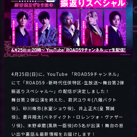
4月25日(日)に、YouTube 「ROAD59チャンネル」
にて「ROAD59 -新時代任侠特区-生放送～舞台第2弾
振返りスペシャル～」の配信が決定しました！
舞台第２弾公演を終えた、君沢ユウキ(八薙バクト
役)、砂川脩弥(氷室ショウ役)、井上正大(皇 賢誠
役)、蒼井翔太(ベネディクト・ロレンツォ・ヴァザー
リ役)、末野卓磨(黒鉄一臣役)の5名が出演！舞台の思
い出や裏話＆最新情報をお届けします！