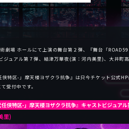
芸術劇場 ホールにて上演の舞台第２弾、『舞台「ROAD59
ジュアル第７弾、結津万華夜(演：河内美里)、大井町高
時代任侠特区-」摩天楼ヨザクラ抗争』は只今チケット公式HP
スにて受付中です。
新時代任侠特区-」摩天楼ヨザクラ抗争』キャストビジュアル
美里)