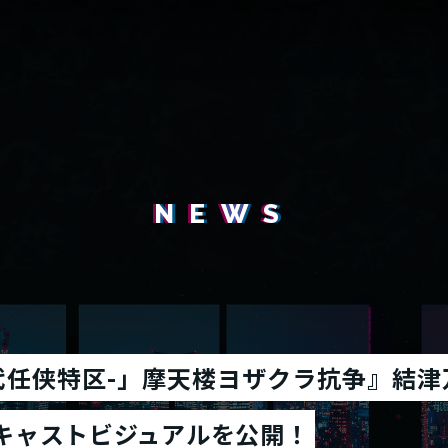
NEWS
新時代任侠特区-」摩天楼ヨザクラ抗争』結
のキャストビジュアルを公開！