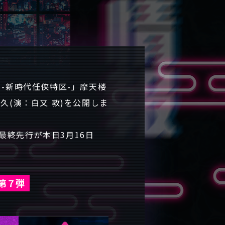
 -新時代任侠特区-」摩天楼
久(演：白又 敦)を公開しま
最終先行が本日3月16日
第７弾