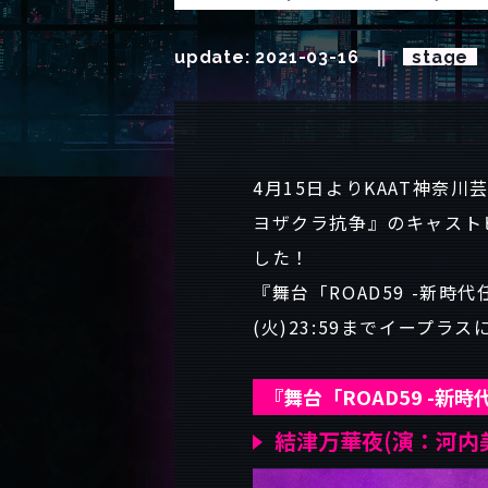
update: 2021-03-16
stage
4月15日よりKAAT神奈川
ヨザクラ抗争』のキャストビ
した！
『舞台「ROAD59 -新
(火)23:59までイープラ
『舞台「ROAD59 -
結津万華夜(演：河内