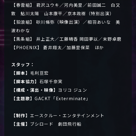
【春雲組】 君沢ユウキ／河内美里／前田誠二 白又
敦 鮎川太陽 山本康平／京本政樹（特別出演）
【狛浪組】 砂川脩弥（映像出演）／相羽あいな 美
波わかな
【黒条組】 井上正大／工藤晴香 岡田夢以／末野卓磨
【PHOENIX】 蒼井翔太／加藤里保菜 ほか
スタッフ：
【脚本】
毛利亘宏
【脚本協力】
石塚千奈実
【構成・演出・映像】
ヨリコ ジュン
【主題歌】
GACKT「Exterminate」
【制作】
エースクルー・エンタテインメント
【主催】
ブシロード 劇団飛行船