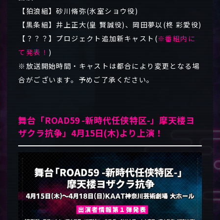
【狛浪組】砂川脩弥(氷室ショウ役)
【黒条組】井上正大(皇 賢誠役)、岡田夢以(柊 彩愛役)
【？？？】プロジェクト追加新キャスト(
※番組内に
て発表！
)
※放送開始時間・キャストは都合により変更となる場
合がございます。予めご了承ください。
舞台「ROAD59 -新時代任侠特区-」摩天楼ヨ
ザクラ抗争」
4
月15日(木)より上演！