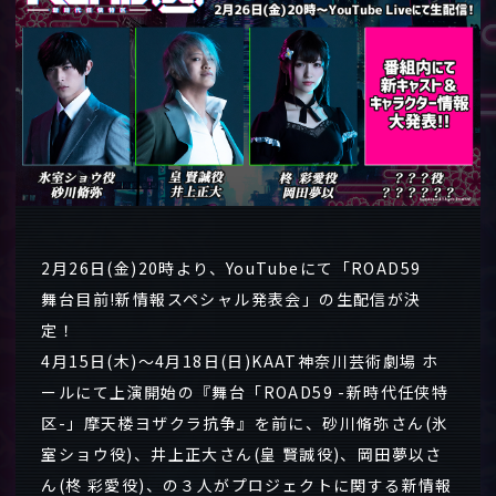
2月26日(金)20時より、YouTubeにて「ROAD59
舞台目前!新情報スペシャル発表会」の生配信が決
定！
4月15日(木)～4月18日(日)KAAT神奈川芸術劇場 ホ
ールにて上演開始の『舞台「ROAD59 -新時代任侠特
区-」摩天楼ヨザクラ抗争』を前に、砂川脩弥さん(氷
室ショウ役)、井上正大さん(皇 賢誠役)、岡田夢以さ
ん(柊 彩愛役)、の３人がプロジェクトに関する新情報