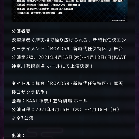
公演概要
欲望渦巻く摩天楼で繰り広げられる、新時代任侠エン
ターテイメント「ROAD59 -新時代任侠特区-」舞台
公演第2弾、2021年4月15日(木)～4月18日(日)KAAT
神奈川芸術劇場 ホールにて上演決定！
タイトル：
舞台「ROAD59 -新時代任侠特区-」摩天
楼ヨザクラ抗争」
会場：
KAAT神奈川芸術劇場 ホール
公演日程：
2021年4月15日（木）～4月18日（日）
※全7公演
出演：